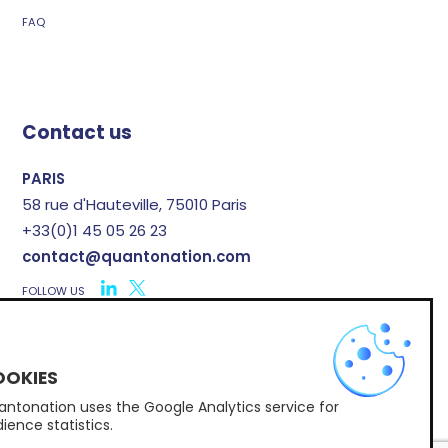
FAQ
Contact us
PARIS
58 rue d'Hauteville, 75010 Paris
+33(0)1 45 05 26 23
contact@quantonation.com
FOLLOW US
X
ntonation uses the Google Analytics service for
Subscribe to Quantonation's newsletter
ience statistics.