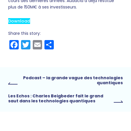
cours des dernières années. Audacia a déjà restitué
plus de 150M€ à ses investisseurs.
Download
Share this story:
Facebook
Twitter
Email
Share
Podcast – la grande vague des technologies
quantiques
Les Echos : Charles Beigbeder fait le grand
saut dans les technologies quantiques