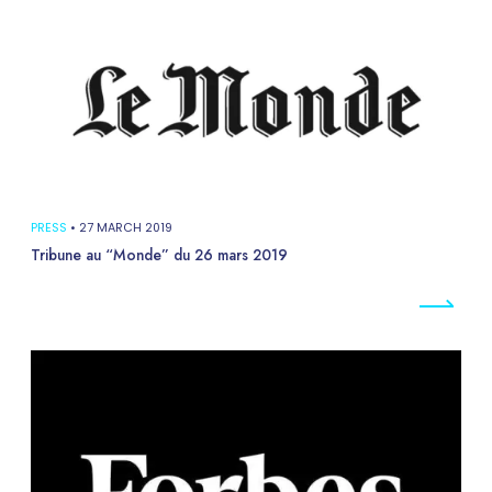
PRESS
•
27 MARCH 2019
Tribune au “Monde” du 26 mars 2019