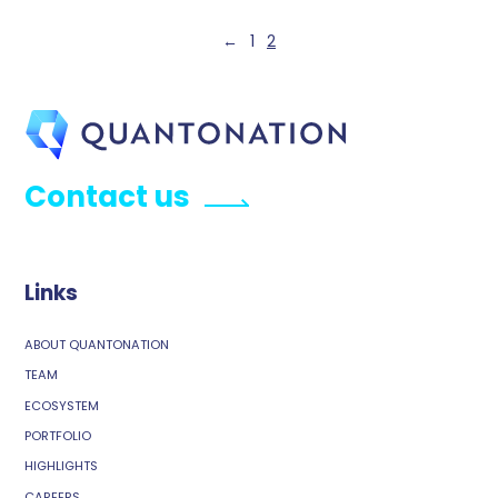
Posts
←
1
2
pagination
Contact us
Links
ABOUT QUANTONATION
TEAM
ECOSYSTEM
PORTFOLIO
HIGHLIGHTS
CAREERS